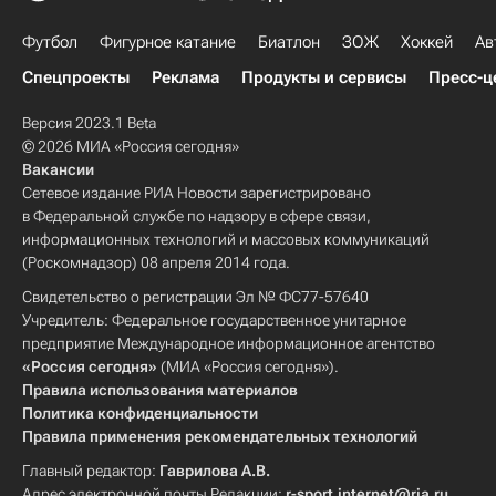
Футбол
Фигурное катание
Биатлон
ЗОЖ
Хоккей
Ав
Спецпроекты
Реклама
Продукты и сервисы
Пресс-ц
Версия 2023.1 Beta
© 2026 МИА «Россия сегодня»
Вакансии
Сетевое издание РИА Новости зарегистрировано
в Федеральной службе по надзору в сфере связи,
информационных технологий и массовых коммуникаций
(Роскомнадзор) 08 апреля 2014 года.
Свидетельство о регистрации Эл № ФС77-57640
Учредитель: Федеральное государственное унитарное
предприятие Международное информационное агентство
«Россия сегодня»
(МИА «Россия сегодня»).
Правила использования материалов
Политика конфиденциальности
Правила применения рекомендательных технологий
Главный редактор:
Гаврилова А.В.
Адрес электронной почты Редакции:
r-sport.internet@ria.ru