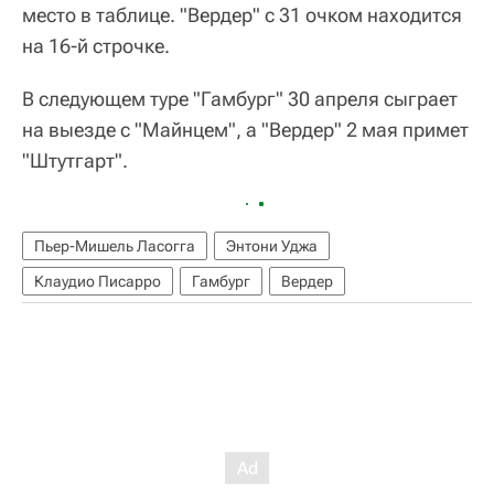
место в таблице. "Вердер" с 31 очком находится
на 16-й строчке.
В следующем туре "Гамбург" 30 апреля сыграет
на выезде с "Майнцем", а "Вердер" 2 мая примет
"Штутгарт".
Пьер-Мишель Ласогга
Энтони Уджа
Клаудио Писарро
Гамбург
Вердер