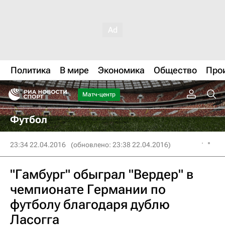
Политика
В мире
Экономика
Общество
Про
Матч-центр
Футбол
23:34 22.04.2016
(обновлено: 23:38 22.04.2016)
"Гамбург" обыграл "Вердер" в
чемпионате Германии по
футболу благодаря дублю
Ласогга