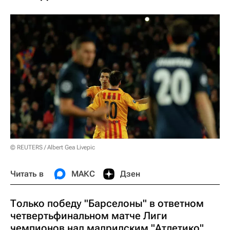
© REUTERS / Albert Gea Livepic
Читать в
МАКС
Дзен
Только победу "Барселоны" в ответном
четвертьфинальном матче Лиги
чемпионов над мадридским "Атлетико"