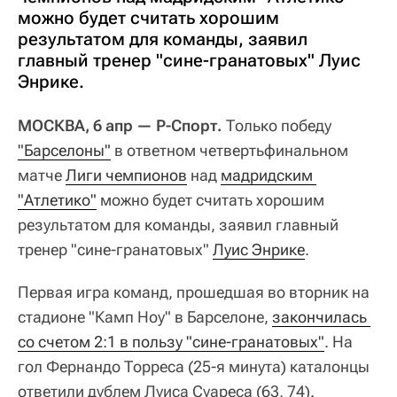
можно будет считать хорошим
результатом для команды, заявил
главный тренер "сине-гранатовых" Луис
Энрике.
МОСКВА, 6 апр — Р-Спорт.
Только победу
"Барселоны"
в ответном четвертьфинальном
матче
Лиги чемпионов
над
мадридским 
"Атлетико"
можно будет считать хорошим
результатом для команды, заявил главный
тренер "сине-гранатовых"
Луис Энрике
.
Первая игра команд, прошедшая во вторник на
стадионе "Камп Ноу" в Барселоне,
закончилась 
со счетом 2:1 в пользу "сине-гранатовых"
. На
гол Фернандо Торреса (25-я минута) каталонцы
ответили дублем Луиса Суареса (63, 74).