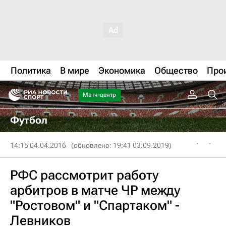
Политика
В мире
Экономика
Общество
Про
Матч-центр
Футбол
14:15 04.04.2016
(обновлено: 19:41 03.09.2019)
РФС рассмотрит работу
арбитров в матче ЧР между
"Ростовом" и "Спартаком" -
Левников