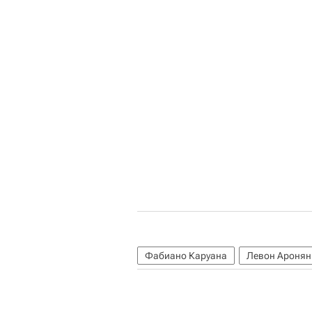
Фабиано Каруана
Левон Аронян