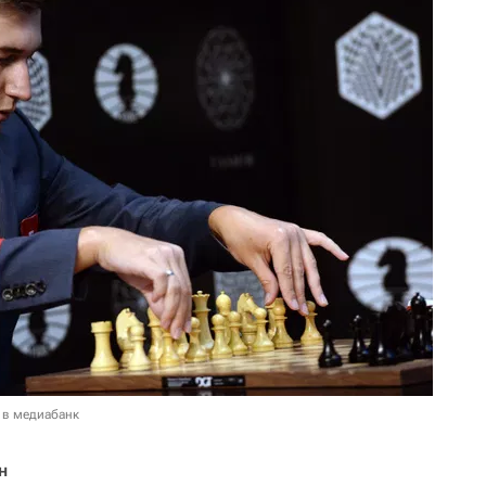
 в медиабанк
н