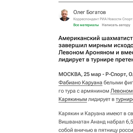
Олег Богатов
Корреспондент РИА Новости Спорт
Все материалы
Написать автору
Американский шахматист
завершил мирным исходом
Левоном Ароняном и вме
лидирует в турнире прете
МОСКВА, 25 мар - Р-Спорт, О
Фабиано Каруана
белыми фиг
го тура с армянином
Левоном
Карякиным
лидирует в
турнир
Карякин и Каруана имеют в св
Вишванатан Ананд набрал 6,5
собой вничью в пятницу росс