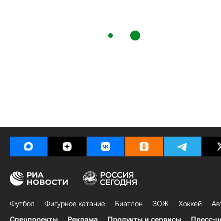
Футбол
Фигурное катание
Биатлон
ЗОЖ
Хоккей
Ав
Спецпроекты
Реклама
Продукты и сервисы
Пресс-ц