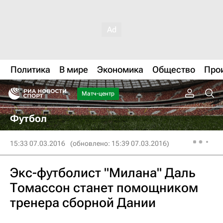
Политика
В мире
Экономика
Общество
Про
Матч-центр
Футбол
15:33 07.03.2016
(обновлено: 15:39 07.03.2016)
Экс-футболист "Милана" Даль
Томассон станет помощником
тренера сборной Дании