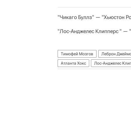
"Чикаго Буллз" — "Хьюстон Рок
"Лос-Анджелес Клипперс " — 
Тимофей Мозгов
Леброн Джейм
Атланта Хокс
Лос-Анджелес Кли