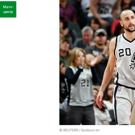
Матч-
центр
© REUTERS / Soobum Im