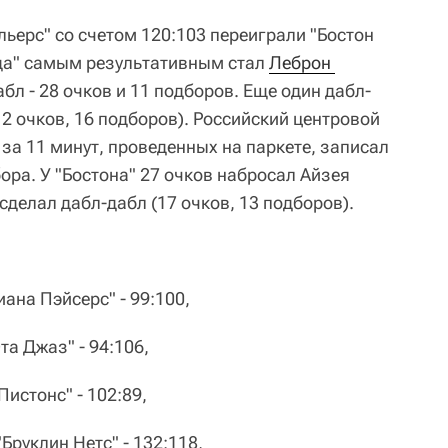
льерс" со счетом 120:103 переиграли "Бостон
нда" самым результативным стал
Леброн 
бл - 28 очков и 11 подборов. Еще один дабл-
2 очков, 16 подборов). Российский центровой
за 11 минут, проведенных на паркете, записал
бора. У "Бостона" 27 очков набросал Айзея
делал дабл-дабл (17 очков, 13 подборов).
ана Пэйсерс" - 99:100,
а Джаз" - 94:106,
истонс" - 102:89,
руклин Нетс" - 132:118,