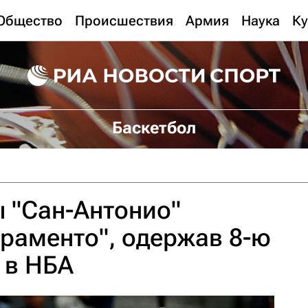
Общество
Происшествия
Армия
Наука
Ку
Баскетбол
 "Сан-Антонио"
раменто", одержав 8-ю
 в НБА