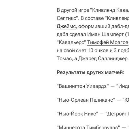
В другой игре "Кливленд Кава
Селтикс". В составе "Кливле
Джеймс
, оформивший дабл-да
дабл сделал Иман Шамперт (1
"Кавальерс"
Тимофей Мозгов
на свой счет 10 очков и 3 под
Томас, а Джаред Саллинджер с
Результаты других матчей:
"Вашингтон Уизардз" — "Инди
"Нью-Орлеан Пеликанс" — "Ют
"Нью-Йорк Никс" — "Детройт П
"Миннесота Тимбервулвз" — "Б