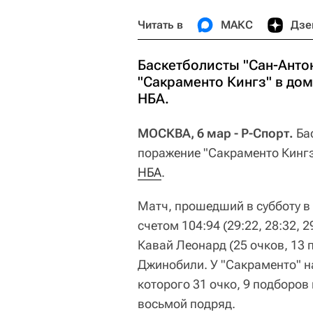
Читать в
МАКС
Дзе
Баскетболисты "Сан-Анто
"Сакраменто Кингз" в до
НБА.
МОСКВА, 6 мар - Р-Спорт.
Бас
поражение "Сакраменто Кингз
НБА
.
Матч, прошедший в субботу в
счетом 104:94 (29:22, 28:32, 2
Кавай Леонард (25 очков, 13 
Джинобили. У "Сакраменто" н
которого 31 очко, 9 подборов
восьмой подряд.