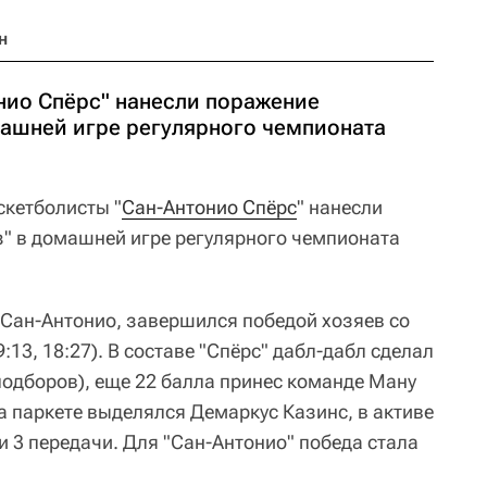
н
нио Спёрс" нанесли поражение
машней игре регулярного чемпионата
кетболисты "
Сан-Антонио Спёрс
" нанесли
" в домашней игре регулярного чемпионата
 Сан-Антонио, завершился победой хозяев со
9:13, 18:27). В составе "Спёрс" дабл-дабл сделал
подборов), еще 22 балла принес команде Ману
а паркете выделялся Демаркус Казинс, в активе
 и 3 передачи. Для "Сан-Антонио" победа стала