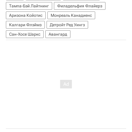
Тампа-Бэй Лайтнинг
Филадельфия Флайерз
Аризона Койотис
Монреаль Канадиенс
Калгари Флэймз
Детройт Ред Уингз
Сан-Хосе Шаркс
Авангард