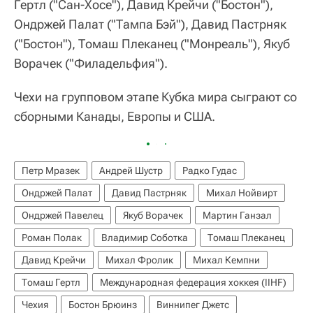
Гертл ("Сан-Хосе"), Давид Крейчи ("Бостон"),
Ондржей Палат ("Тампа Бэй"), Давид Пастрняк
("Бостон"), Томаш Плеканец ("Монреаль"), Якуб
Ворачек ("Филадельфия").
Чехи на групповом этапе Кубка мира сыграют со
сборными Канады, Европы и США.
Петр Мразек
Андрей Шустр
Радко Гудас
Ондржей Палат
Давид Пастрняк
Михал Нойвирт
Ондржей Павелец
Якуб Ворачек
Мартин Ганзал
Роман Полак
Владимир Соботка
Томаш Плеканец
Давид Крейчи
Михал Фролик
Михал Кемпни
Томаш Гертл
Международная федерация хоккея (IIHF)
Чехия
Бостон Брюинз
Виннипег Джетс