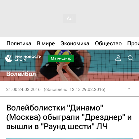
Политика
В мире
Экономика
Общество
Про
Матч-центр
Волейбол
21:00 24.02.2016
(обновлено: 12:13 29.02.2016)
Волейболистки "Динамо"
(Москва) обыграли "Дрезднер" и
вышли в "Раунд шести" ЛЧ