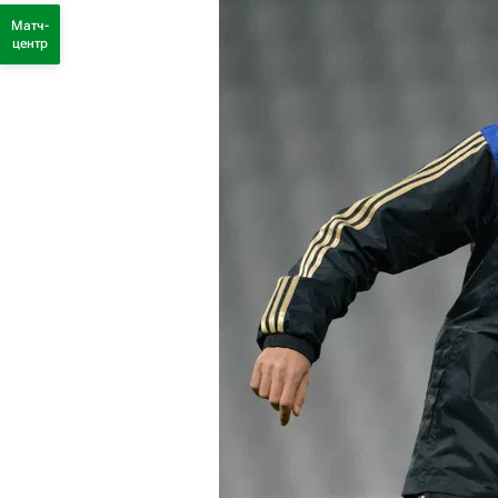
Матч-
центр