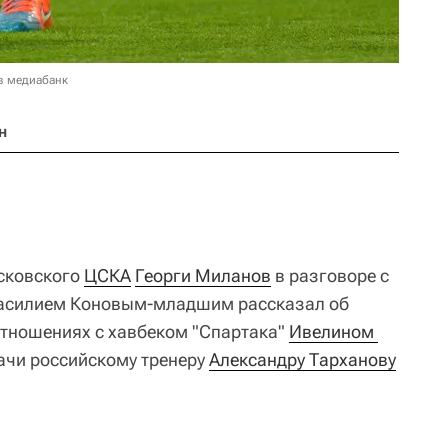
в медиабанк
н
сковского
ЦСКА
Георги Миланов
в разговоре с
Василием Коновым-младшим рассказал об
отношениях с хавбеком "Спартака"
Ивелином 
дачи российскому тренеру
Александру Тарханову