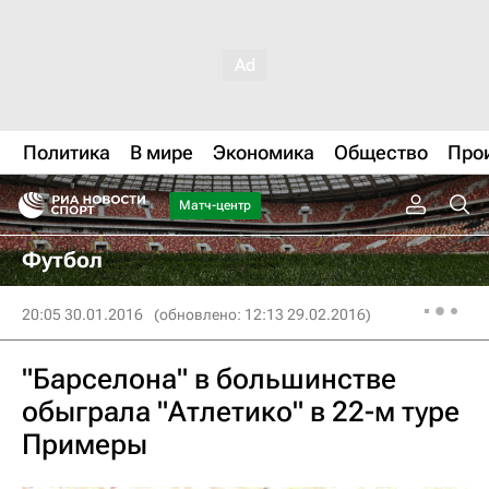
Политика
В мире
Экономика
Общество
Про
Матч-центр
Футбол
20:05 30.01.2016
(обновлено: 12:13 29.02.2016)
"Барселона" в большинстве
обыграла "Атлетико" в 22-м туре
Примеры