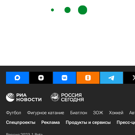
Футбол
Фигурное катание
Биатлон
ЗОЖ
Хоккей
Ав
Спецпроекты
Реклама
Продукты и сервисы
Пресс-ц
Версия 2023.1 Beta