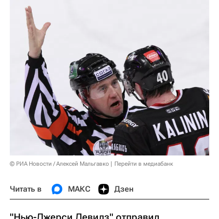
© РИА Новости / Алексей Мальгавко
Перейти в медиабанк
Читать в
МАКС
Дзен
"Нью-Джерси Девилз" отправил