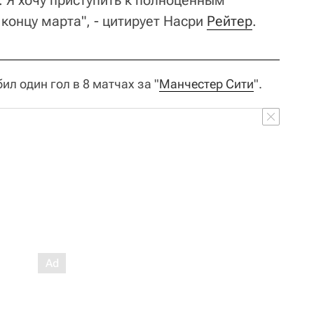
. Я хочу приступить к полноценным
концу марта", - цитирует Насри
Рейтер
.
л один гол в 8 матчах за "
Манчестер Сити
".