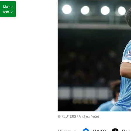
Матч-
центр
© REUTERS / Andrew Yates