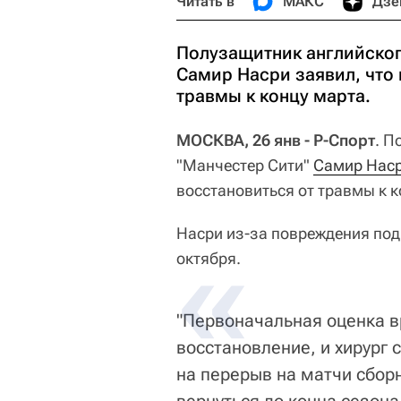
Читать в
МАКС
Дзе
Полузащитник английског
Самир Насри заявил, что 
травмы к концу марта.
МОСКВА, 26 янв - Р-Спорт
. П
"Манчестер Сити"
Самир Нас
восстановиться от травмы к к
Насри из-за повреждения под
октября.
"Первоначальная оценка в
восстановление, и хирург 
на перерыв на матчи сборн