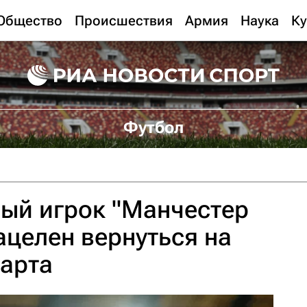
Общество
Происшествия
Армия
Наука
Ку
Футбол
ый игрок "Манчестер
ацелен вернуться на
марта