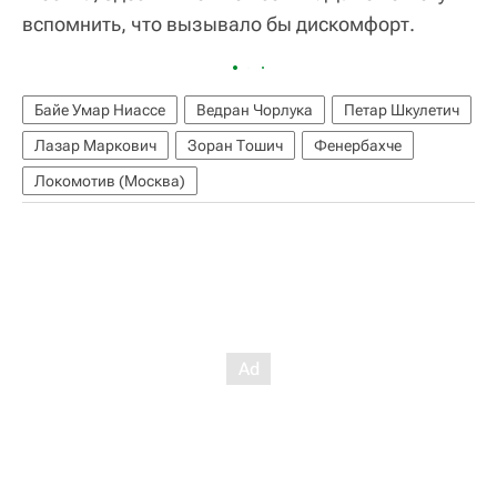
вспомнить, что вызывало бы дискомфорт.
Байе Умар Ниассе
Ведран Чорлука
Петар Шкулетич
Лазар Маркович
Зоран Тошич
Фенербахче
Локомотив (Москва)