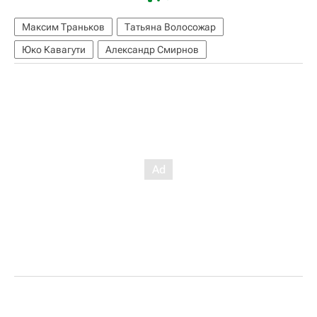
Максим Траньков
Татьяна Волосожар
Юко Кавагути
Александр Смирнов