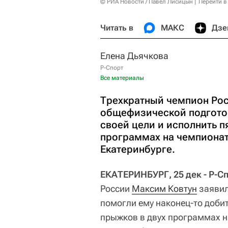
© РИА Новости / Павел Лисицын
Перейти в
Читать в
МАКС
Дзе
Елена Дьячкова
Р-Спорт
Все материалы
Трехкратный чемпион Рос
общефизической подготов
своей цели и исполнить п
программах на чемпионат
Екатеринбурге.
ЕКАТЕРИНБУРГ, 25 дек - Р-Сп
России
Максим Ковтун
заявил
помогли ему наконец-то добит
прыжков в двух программах 