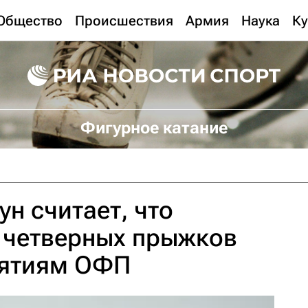
Общество
Происшествия
Армия
Наука
Ку
Фигурное катание
ун считает, что
 четверных прыжков
нятиям ОФП