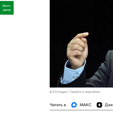
Матч-
центр
© EQ Images
Перейти в медиабанк
Читать в
МАКС
Дзе