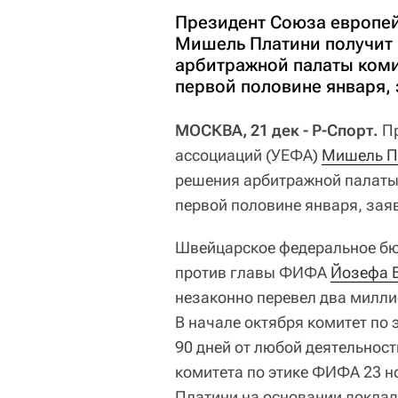
Президент Союза европей
Мишель Платини получит
арбитражной палаты коми
первой половине января, 
МОСКВА, 21 дек - Р-Спорт.
Пр
ассоциаций (УЕФА)
Мишель П
решения арбитражной палаты 
первой половине января, заяв
Швейцарское федеральное бюр
против главы ФИФА
Йозефа 
незаконно перевел два милли
В начале октября комитет по
90 дней от любой деятельнос
комитета по этике ФИФА 23 н
Платини на основании докладо