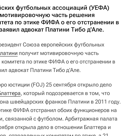
ских футбольных ассоциаций (УЕФА)
 мотивировочную часть решения
тета по этике ФИФА о его отстранении в
заявил адвокат Платини Тибо д'Але.
езидент Союза европейских футбольных
латини
получит мотивировочную часть
комитета по этике ФИФА о его отстранении в
ил адвокат Платини Тибо д'Але.
о юстиции (FOJ) 25 сентября открыло дело
Блаттера
, который подозревается в том, что
она швейцарских франков Платини в 2011 году.
 этике ФИФА отстранил обоих функционеров на
ти, связанной с футболом. Арбитражная палата
оября открыла дело в отношении Блаттера и
в, отправленных комитетом по этике, а 21