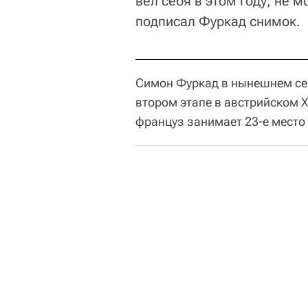
вел себя в этом году, не м
подписал Фуркад снимок.
Симон Фуркад в нынешнем сез
втором этапе в австрийском Х
француз занимает 23-е место 