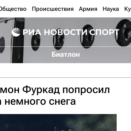
Общество
Происшествия
Армия
Наука
Ку
Биатлон
имон Фуркад попросил
а немного снега