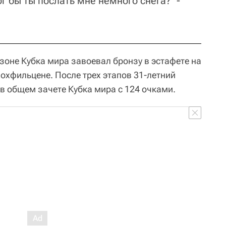
ог бы ты послать мне немного снега?" -
оне Кубка мира завоевал бронзу в эстафете на
охфильцене. После трех этапов 31-летний
в общем зачете Кубка мира с 124 очками.