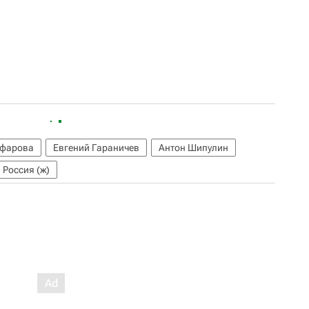
уфарова
Евгений Гараничев
Антон Шипулин
Россия (ж)