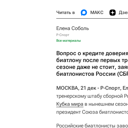
Читать в
МАКС
Дзе
Елена Соболь
Р-Спорт
Все материалы
Вопрос о кредите довери
биатлону после первых т
сезоне даже не стоит, з
биатлонистов России (СБ
МОСКВА, 21 дек - Р-Спорт, Е
тренерскому штабу сборной Ро
Кубка мира
в нынешнем сезоне
президент Союза биатлонисто
Российские биатлонисты заво