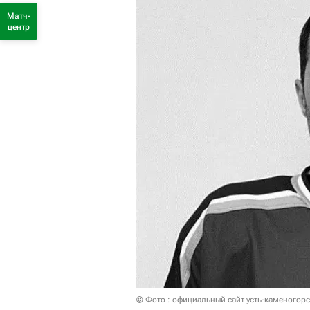
Матч-
центр
© Фото : официальный сайт усть-каменогорс