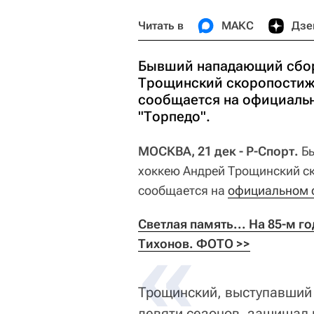
Читать в
МАКС
Дзе
Бывший нападающий сбор
Трощинский скоропостижн
сообщается на официальн
"Торпедо".
МОСКВА, 21 дек - Р-Спорт.
Бы
хоккею Андрей Трощинский ск
сообщается на
официальном с
Светлая память... На 85-м г
Тихонов. ФОТО >>
Трощинский, выступавший 
девяти сезонов, защищал 