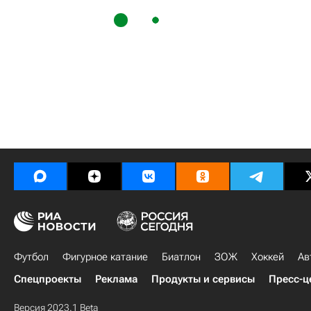
Футбол
Фигурное катание
Биатлон
ЗОЖ
Хоккей
Ав
Спецпроекты
Реклама
Продукты и сервисы
Пресс-ц
Версия 2023.1 Beta