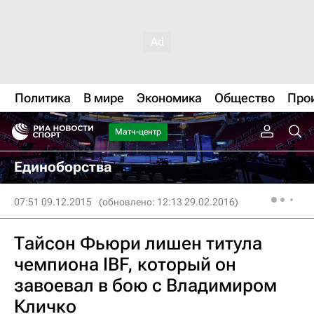
Политика
В мире
Экономика
Общество
Про
Матч-центр
Единоборства
07:51 09.12.2015
(обновлено: 12:13 29.02.2016)
Тайсон Фьюри лишен титула
чемпиона IBF, который он
завоевал в бою с Владимиром
Кличко