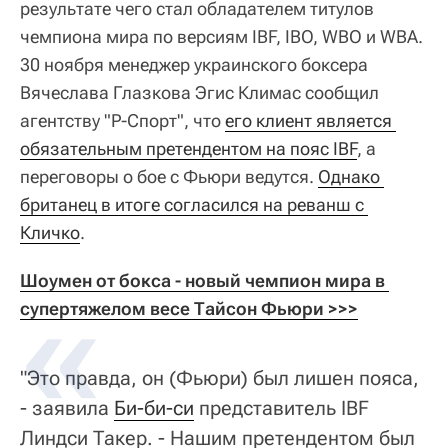
результате чего стал обладателем титулов
чемпиона мира по версиям IBF, IBO, WBO и WBA.
30 ноября менеджер украинского боксера
Вячеслава Глазкова Эгис Климас сообщил
агентству "Р-Спорт", что
его клиент является 
обязательным претендентом на пояс IBF
, а
переговоры о бое с Фьюри ведутся.
Однако 
британец в итоге согласился на реванш с 
Кличко
.
Шоумен от бокса - новый чемпион мира в 
супертяжелом весе Тайсон Фьюри >>>
"Это правда, он (Фьюри) был лишен пояса,
- заявила
Би-би-си
представитель IBF
Линдси Такер. - Нашим претендентом был