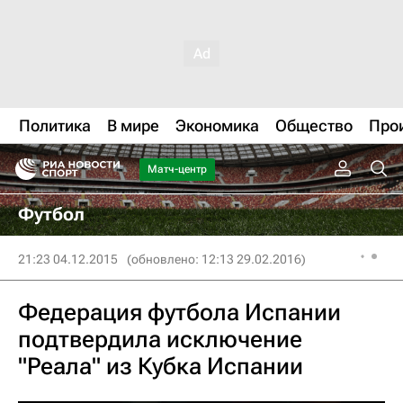
Политика
В мире
Экономика
Общество
Про
Матч-центр
Футбол
21:23 04.12.2015
(обновлено: 12:13 29.02.2016)
Федерация футбола Испании
подтвердила исключение
"Реала" из Кубка Испании