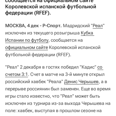
сообщается на официальном сайте
Королевской испанской футбольной
федерации (RFEF).
МОСКВА, 4 дек - Р-Спорт.
Мадридский "
Реал
"
исключен из текущего розыгрыша
Кубка 
Испании по футболу
, сообщается на
официальном сайте
Королевской испанской
футбольной федерации (RFEF).
"Реал" 2 декабря в гостях победил "Кадис"
со 
счетом 3:1
. Счет в матче на 3-й минуте открыл
российский хавбек "Реала"
Денис Черышев
, а в
перерыве россиянин был заменен. Еще во время
игры стало известно, что "Реал" может быть
исключен из турнира из-за выхода Черышева на
поле: хавбек, выступая в прошлом сезоне на