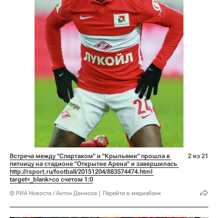
Встреча между "Спартаком" и "Крыльями" прошла в 
2 из 21
пятницу на стадионе "Открытие Арена" и завершилась 
http://rsport.ru/football/20151204/883574474.html 
target=_blank>со счетом 1:0
© РИА Новости / Антон Денисов
Перейти в медиабанк