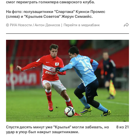
смог переиграть голкипера самарского клуба.
На фото: полузащитники "Спартака" Куинси Промес
(слева) и "Крыльев Советов" Жерун Симаейс.
© РИА Новости / Антон Денисов
Перейти в медиабанк
Спустя десять минут уже "Крылья" могли забивать, но
8 из 21
удар в упор был накрыт защитниками.