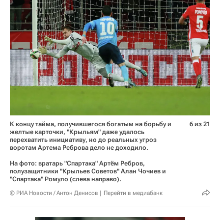
К концу тайма, получившегося богатым на борьбу и
6 из 21
желтые карточки, "Крыльям" даже удалось
перехватить инициативу, но до реальных угроз
воротам Артема Реброва дело не доходило.
На фото: вратарь "Спартака" Артём Ребров,
полузащитники "Крыльев Советов" Алан Чочиев и
"Спартака" Ромуло (слева направо).
© РИА Новости / Антон Денисов
Перейти в медиабанк