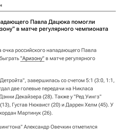
н
ападающего Павла Дацюка помогли
зону" в матче регулярного чемпионата
 очка российского нападающего Павла
быграть
"Аризону"
в матче регулярного
етройта", завершилась со счетом 5:1 (3:0, 1:1,
отдал две голевые передачи на Никласа
Дэнни Декайзера (28). Также у "Ред Уингз"
13), Густав Нюквист (20) и Даррен Хелм (45). У
ордан Мартинук (26).
ингтона" Александр Овечкин отметился