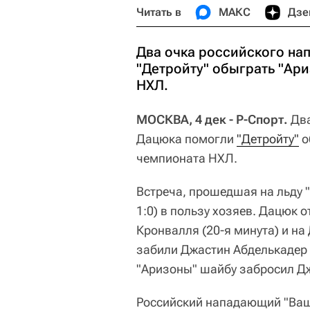
Читать в
МАКС
Дзе
Два очка российского н
"Детройту" обыграть "Ари
НХЛ.
МОСКВА, 4 дек - Р-Спорт.
Два
Дацюка помогли
"Детройту"
о
чемпионата НХЛ.
Встреча, прошедшая на льду "Д
1:0) в пользу хозяев. Дацюк 
Кронвалля (20-я минута) и на 
забили Джастин Абделькадер (
"Аризоны" шайбу забросил Дж
Российский нападающий "Ваш