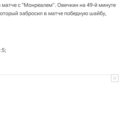
 матче с "Монреалем". Овечкин на 49-й минуте
оторый забросил в матче победную шайбу,
:5;