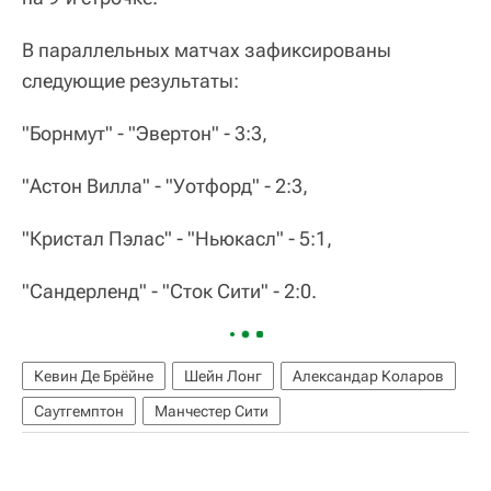
В параллельных матчах зафиксированы
следующие результаты:
"Борнмут" - "Эвертон" - 3:3,
"Астон Вилла" - "Уотфорд" - 2:3,
"Кристал Пэлас" - "Ньюкасл" - 5:1,
"Сандерленд" - "Сток Сити" - 2:0.
Кевин Де Брёйне
Шейн Лонг
Александар Коларов
Саутгемптон
Манчестер Сити