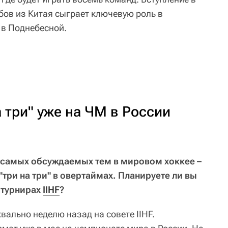
бов из Китая сыграет ключевую роль в
 в Поднебесной.
 три" уже на ЧМ в России
з самых обсуждаемых тем в мировом хоккее –
три на три" в овертаймах. Планируете ли вы
 турнирах
IIHF
?
квально неделю назад на совете IIHF.