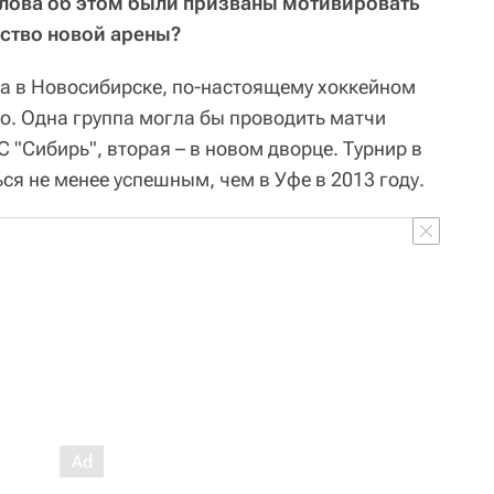
слова об этом были призваны мотивировать
ьство новой арены?
а в Новосибирске, по-настоящему хоккейном
но. Одна группа могла бы проводить матчи
 "Сибирь", вторая – в новом дворце. Турнир в
я не менее успешным, чем в Уфе в 2013 году.