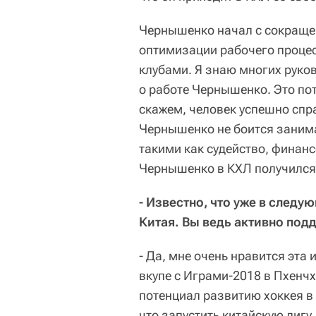
Чернышенко начал с сокращен
оптимизации рабочего процес
клубами. Я знаю многих руко
о работе Чернышенко. Это по
скажем, человек успешно спра
Чернышенко не боится зани
такими как судейство, финан
Чернышенко в КХЛ получился
- Известно, что уже в следу
Китая. Вы ведь активно под
- Да, мне очень нравится эта
вкупе с Играми-2018 в Пхенч
потенциал развитию хоккея в 
что запустить китайскую лигу,