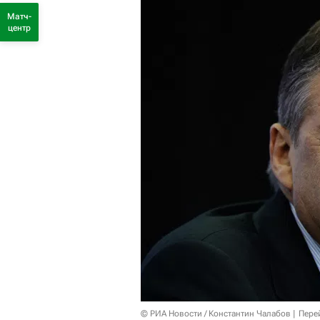
Матч-
центр
© РИА Новости / Константин Чалабов
Пере