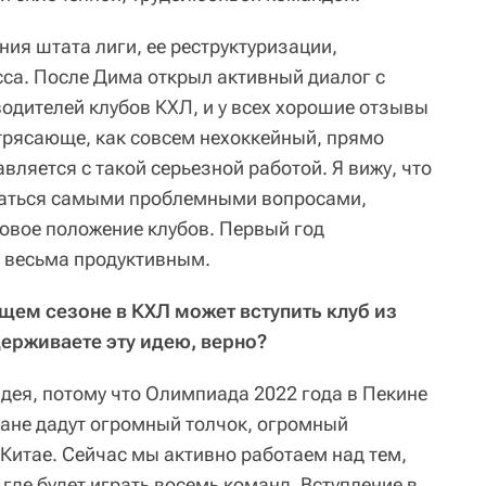
ия штата лиги, ее реструктуризации,
са. После Дима открыл активный диалог с
водителей клубов КХЛ, и у всех хорошие отзывы
трясающе, как совсем нехоккейный, прямо
вляется с такой серьезной работой. Я вижу, что
маться самыми проблемными вопросами,
совое положение клубов. Первый год
 весьма продуктивным.
ющем сезоне в КХЛ может вступить клуб из
держиваете эту идею, верно?
 идея, потому что Олимпиада 2022 года в Пекине
хане дадут огромный толчок, огромный
Китае. Сейчас мы активно работаем над тем,
 где будет играть восемь команд. Вступление в