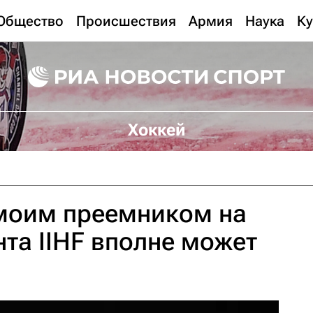
Общество
Происшествия
Армия
Наука
Ку
Хоккей
 моим преемником на
нта IIHF вполне может