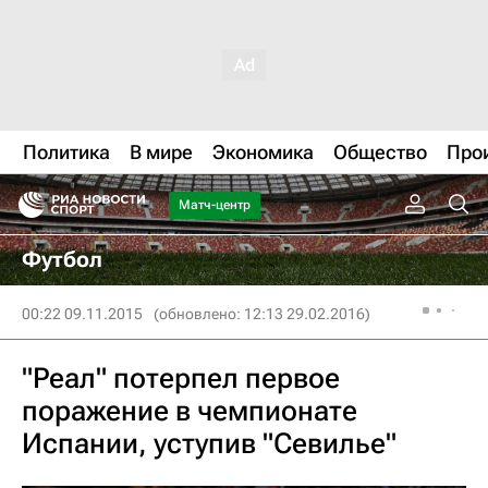
Политика
В мире
Экономика
Общество
Про
Матч-центр
Футбол
00:22 09.11.2015
(обновлено: 12:13 29.02.2016)
"Реал" потерпел первое
поражение в чемпионате
Испании, уступив "Севилье"