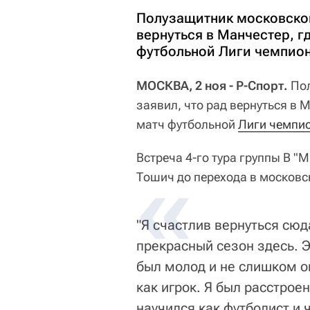
Полузащитник московског
вернуться в Манчестер, г
футбольной Лиги чемпион
МОСКВА, 2 ноя - Р-Спорт.
По
заявил, что рад вернуться в 
матч футбольной
Лиги чемпи
Встреча 4-го тура группы B "
Тошич до перехода в московс
"Я счастлив вернуться сюд
прекрасный сезон здесь. 
был молод и не слишком оп
как игрок. Я был расстроен
научился как футболист и 