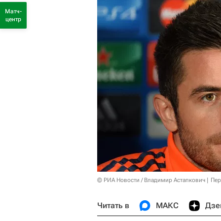
Матч-
центр
© РИА Новости / Владимир Астапкович
Пер
Читать в
МАКС
Дзе