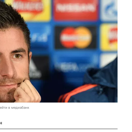
ейти в медиабанк
н