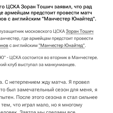
о ЦСКА Зоран Тошич заявил, что рад
де армейцам предстоит провести матч
ов с английским "Манчестер Юнайтед".
лузащитник московского ЦСКА
Зоран Тошич
Манчестер, где армейцам предстоит провести
онов
с английским
"Манчестер Юнайтед"
.
МЮ" - ЦСКА состоится во вторник в Манчестере.
кий клуб выступал за манкунианцев.
а. С нетерпением жду матча. Я провел
Это был замечательный сезон для меня, я
ытен. После этого сезона я стал сильнее
 тем, что играл мало, но я многому
человек. Завтра мы сделаем все