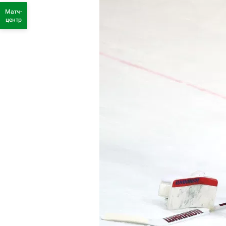
Матч-
центр