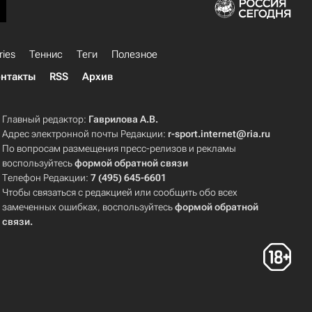
ries
Теннис
Теги
Полезное
нтакты
RSS
Архив
Главный редактор:
Гаврилова А.В.
Адрес электронной почты Редакции:
r-sport.internet@ria.ru
По вопросам размещения пресс-релизов и рекламы
воспользуйтесь
формой обратной связи
Телефон Редакции:
7 (495) 645-6601
Чтобы связаться с редакцией или сообщить обо всех
замеченных ошибках, воспользуйтесь
формой обратной
связи
.