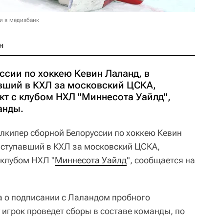
и в медиабанк
н
ссии по хоккею Кевин Лаланд, в
вший в КХЛ за московский ЦСКА,
кт с клубом НХЛ "Миннесота Уайлд",
анды.
лкипер сборной Белоруссии по хоккею Кевин
ыступавший в КХЛ за московский ЦСКА,
 клубом НХЛ "
Миннесота Уайлд
", сообщается на
а о подписании с Лаландом пробного
 игрок проведет сборы в составе команды, по