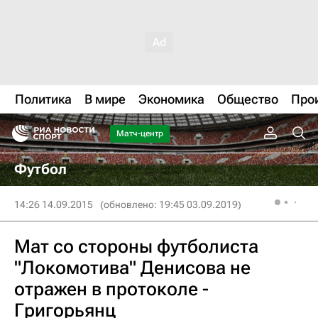
Политика
В мире
Экономика
Общество
Про
Матч-центр
Футбол
14:26 14.09.2015
(обновлено: 19:45 03.09.2019)
Мат со стороны футболиста
"Локомотива" Денисова не
отражен в протоколе -
Григорьянц