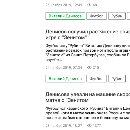
25 ноября 2019, 12:49
48
Виталий Денисов
Футбол
Рубин
Денисов получил растяжение связ
игре с "Зенитом"
Футболисту "Рубина" Виталию Денисову диа
растяжение связок правой ноги после игры 
"Зенитом" из Санкт-Петербурга, сообщили Р
службе...
24 ноября 2019, 07:34
210
Виталий Денисов
Футбол
Рубин
Денисова увезли на машине скор
матча с "Зенитом"
Футболист казанского "Рубина" Виталий Де
правой ноги в матче чемпионата России с п
после игры был отправлен в больницу на ма
23 ноября 2019, 18:27
1377