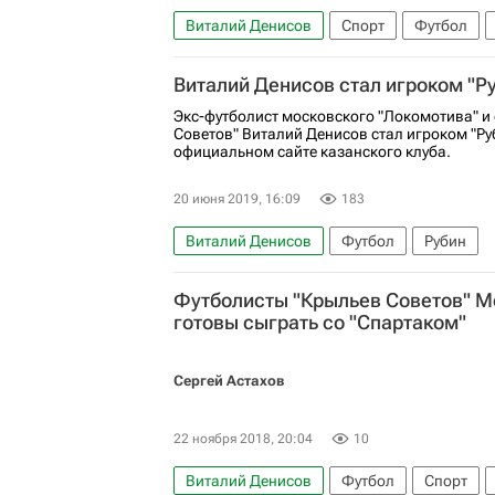
Виталий Денисов
Спорт
Футбол
Рубин
Зенит
Виталий Денисов стал игроком "Р
Экс-футболист московского "Локомотива" и
Советов" Виталий Денисов стал игроком "Ру
официальном сайте казанского клуба.
20 июня 2019, 16:09
183
Виталий Денисов
Футбол
Рубин
Футболисты "Крыльев Советов" М
готовы сыграть со "Спартаком"
Сергей Астахов
22 ноября 2018, 20:04
10
Виталий Денисов
Футбол
Спорт