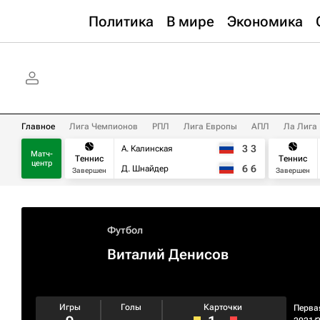
Политика
В мире
Экономика
Главное
Лига Чемпионов
РПЛ
Лига Европы
АПЛ
Ла Лига
3
3
А. Калинская
Матч-
Теннис
Теннис
центр
6
6
Д. Шнайдер
Завершен
Завершен
Футбол
Виталий Денисов
Игры
Голы
Карточки
Перва