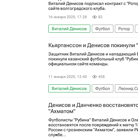
Виталий Денисов подписал контракт с "Рото
сайте волгоградского клуба.
16 января 2020, 17:28
82
Виталий Денисов
Футбол
Ротор
Кьяртанссон и Денисов покинули 
Защитник Виталий Денисов и нападающий 
покинули казанский футбольный клуб "Рубин
официальном сайте команды.
11 января 2020, 13:40
458
Виталий Денисов
Футбол
Леонид С
Видар Эрн Кьяртанссон
Денисов и Данченко восстановятся
"Ахматом"
Футболисты "Рубина" Виталий Денисов и Ол
восстановятся после повреждений к матчу 1
России с грозненским "Ахматом", заявили Р
службе...