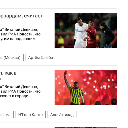
рвардам, считает
а" Виталий Денисов,
вил РИА Новости, что
другим нападающим.
в (Москва)
Артём Дзюба
, как в
а
а" Виталий Денисов,
вил РИА Новости, что
зовет в городе...
нзема
Н'Голо Канте
Аль-Иттихад