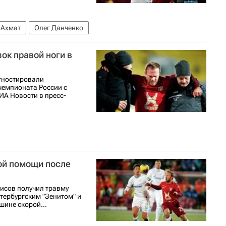
Ахмат
Олег Данченко
ок правой ноги в
гностировали
чемпионата России с
ИА Новости в пресс-
ой помощи после
нисов получил травму
етербургским "Зенитом" и
шине скорой...