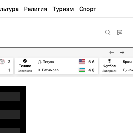
льтура
Религия
Туризм
Спорт
3
6
6
Д. Пегула
Брага
Теннис
Футбол
1
4
0
К. Рахимова
Дина
Завершен
Завершен