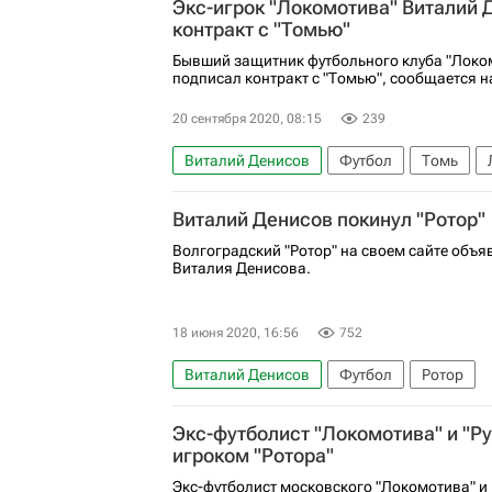
Экс-игрок "Локомотива" Виталий 
контракт с "Томью"
Бывший защитник футбольного клуба "Локо
подписал контракт с "Томью", сообщается 
20 сентября 2020, 08:15
239
Виталий Денисов
Футбол
Томь
Виталий Денисов покинул "Ротор"
Волгоградский "Ротор" на своем сайте объя
Виталия Денисова.
18 июня 2020, 16:56
752
Виталий Денисов
Футбол
Ротор
Экс-футболист "Локомотива" и "Ру
игроком "Ротора"
Экс-футболист московского "Локомотива" и 