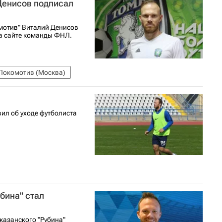
Денисов подписал
мотив" Виталий Денисов
на сайте команды ФНЛ.
Локомотив (Москва)
вил об уходе футболиста
бина" стал
казанского "Рубина"