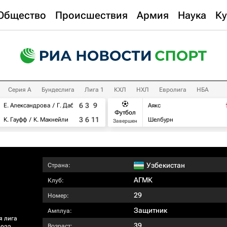
Общество
Происшествия
Армия
Наука
Ку
Серия А
Бундеслига
Лига 1
КХЛ
НХЛ
Евролига
НБА
6
3
9
Е. Александрова
Г. Дабровски
Аякс
Футбол
3
6
11
К. Гауфф
К. Макнейли
Шелбурн
Завершен
Узбекистан
Страна:
АГМК
Клуб:
29
Номер:
Защитник
Амплуа:
я лига
39
Возраст: