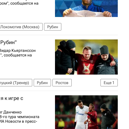
ром", сообщается на
Локомотив (Москва)
Рубин
"Рубин"
Видар Кьяртанссон
", сообщается на
луцкий (Тренер)
Рубин
Ростов
Еще
1
 к игре с
ег Данченко
8-го тура чемпионата
ИА Новости в пресс-