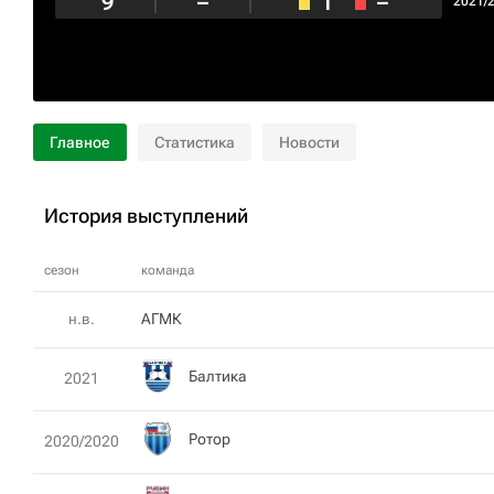
9
–
1
–
2021/
Главное
Статистика
Новости
История выступлений
сезон
команда
н.в.
АГМК
Балтика
2021
Ротор
2020/2020