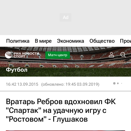
Политика
В мире
Экономика
Общество
Про
Матч-центр
Футбол
16:42 13.09.2015
(обновлено: 19:45 03.09.2019)
Вратарь Ребров вдохновил ФК
"Спартак" на удачную игру с
"Ростовом" - Глушаков