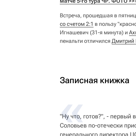
матче 5-го тура ЧР. ФОТО >>
Встреча, прошедшая в пятниц
со счетом 2:1
в пользу "красн
Игнашевич (31-я минута) и
Ах
пенальти отличился
Дмитрий
Записная книжка
"Ну что, готов?", - первы
Соловьев по-отечески прио
генерального директора 