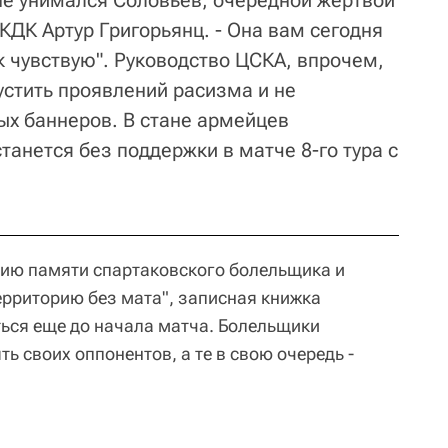
 не унимался Соловьев, очередной жертвой
 КДК Артур Григорьянц. - Она вам сегодня
ак чувствую". Руководство ЦСКА, впрочем,
устить проявлений расизма и не
х баннеров. В стане армейцев
танется без поддержки в матче 8-го тура с
цию памяти спартаковского болельщика и
ерриторию без мата", записная книжка
ься еще до начала матча. Болельщики
ь своих оппонентов, а те в свою очередь -