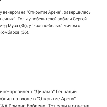
>
у вечером на "Открытие Арене", завершилась
о-синих". Голы у победителей забили Сергей
мед Муса
(35), у "красно-белых" мячом с
 Комбаров
(36).
й вице-президент "Динамо" Геннадий
бнял на входе в "Открытие Арену"
ЦСКА
Романа Бабаева
. Тот если и ответил,