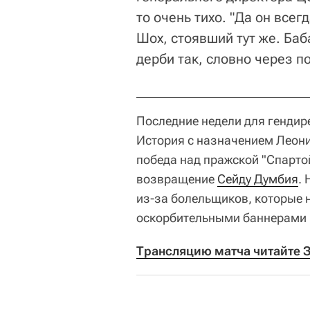
то очень тихо. "Да он всегд
Шох, стоявший тут же. Баб
дерби так, словно через п
Последние недели для гендир
История с назначением Леони
победа над пражской "Спартой
возвращение
Сейду Думбия
. 
из-за болельщиков, которые н
оскорбительными баннерами 
Трансляцию матча читайте 