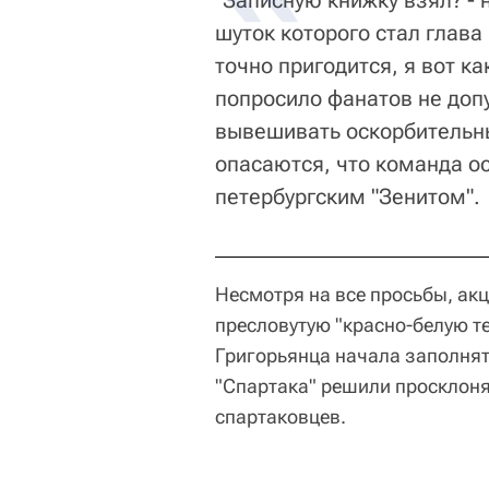
"Записную книжку взял? -
шуток которого стал глава
точно пригодится, я вот к
попросило фанатов не доп
вывешивать оскорбительны
опасаются, что команда ос
петербургским "Зенитом".
Несмотря на все просьбы, ак
пресловутую "красно-белую т
Григорьянца начала заполнят
"Спартака" решили просклонят
спартаковцев.