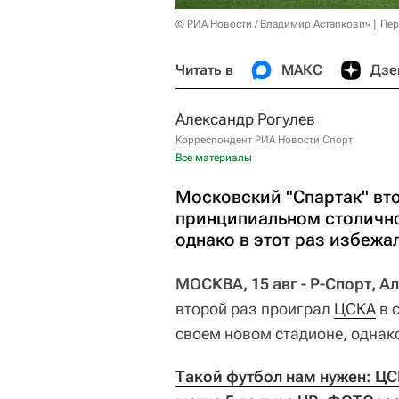
© РИА Новости / Владимир Астапкович
Пер
Читать в
МАКС
Дзе
Александр Рогулев
Корреспондент РИА Новости Спорт
Все материалы
Московский "Спартак" вт
принципиальном столично
однако в этот раз избежа
МОСКВА, 15 авг - Р-Спорт, А
второй раз проиграл
ЦСКА
в 
своем новом стадионе, однако
Такой футбол нам нужен: ЦС