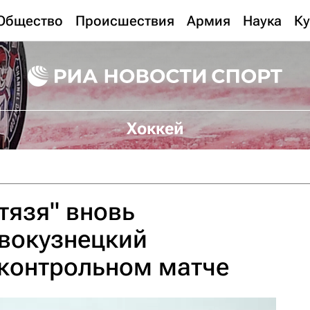
Общество
Происшествия
Армия
Наука
Ку
Хоккей
тязя" вновь
овокузнецкий
 контрольном матче