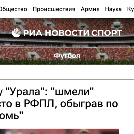
Общество
Происшествия
Армия
Наука
Ку
Футбол
у "Урала": "шмели"
то в РФПЛ, обыграв по
Томь"