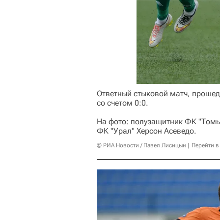
Ответный стыковой матч, прошед
со счетом 0:0.
На фото: полузащитник ФК "Томь
ФК "Урал" Херсон Асеведо.
© РИА Новости / Павел Лисицын
Перейти в