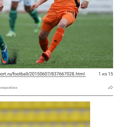
sport.ru/football/20150607/837667028.html 
1 из 15
 медиабанк