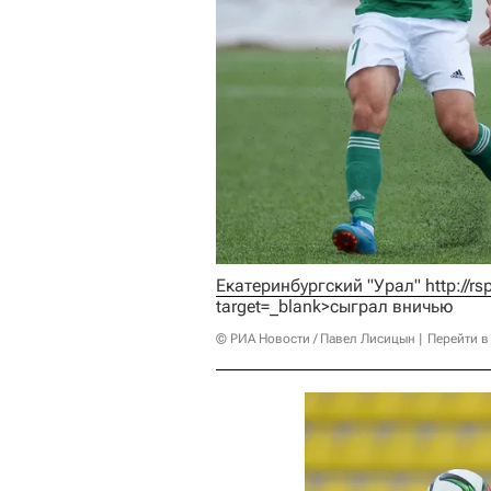
Екатеринбургский "Урал" 
http://r
target=_blank>сыграл вничью
© РИА Новости / Павел Лисицын
Перейти в