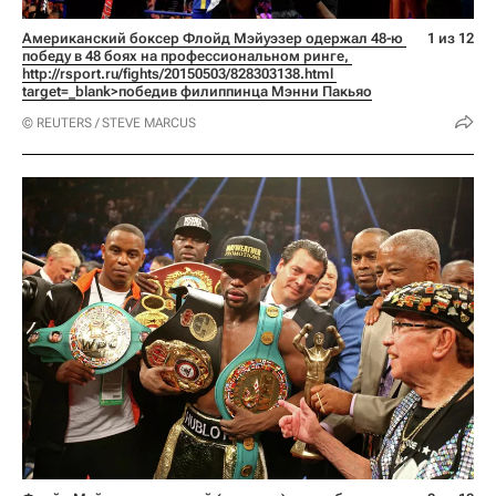
Американский боксер Флойд Мэйуэзер одержал 48-ю 
1 из 12
победу в 48 боях на профессиональном ринге, 
http://rsport.ru/fights/20150503/828303138.html 
target=_blank>победив филиппинца Мэнни Пакьяо
© REUTERS / STEVE MARCUS