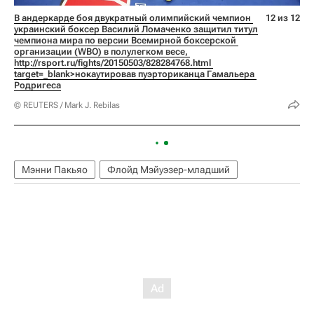
В андеркарде боя двукратный олимпийский чемпион 
12 из 12
украинский боксер Василий Ломаченко защитил титул 
чемпиона мира по версии Всемирной боксерской 
организации (WBO) в полулегком весе, 
http://rsport.ru/fights/20150503/828284768.html 
target=_blank>нокаутировав пуэрториканца Гамальера 
Родригеса
© REUTERS / Mark J. Rebilas
Мэнни Пакьяо
Флойд Мэйуэзер-младший