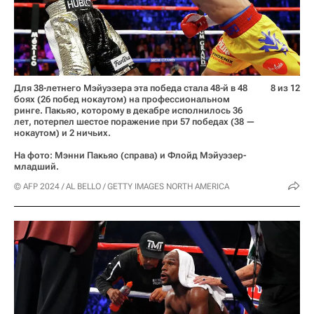
Для 38-летнего Мэйуэзера эта победа стала 48-й в 48
8 из 12
боях (26 побед нокаутом) на профессиональном
ринге. Пакьяо, которому в декабре исполнилось 36
лет, потерпел шестое поражение при 57 победах (38 —
нокаутом) и 2 ничьих.
На фото: Мэнни Пакьяо (справа) и Флойд Мэйуэзер-
младший.
© AFP 2024 / AL BELLO / GETTY IMAGES NORTH AMERICA