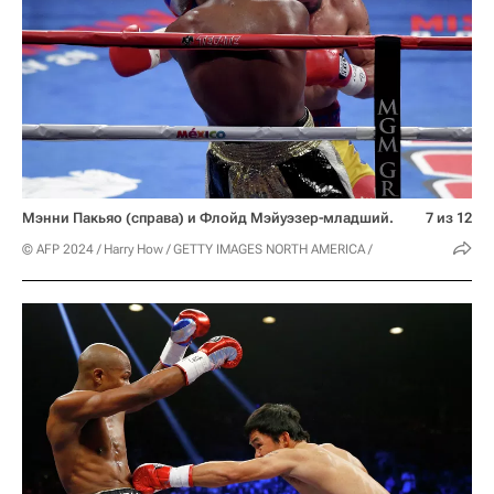
Мэнни Пакьяо (справа) и Флойд Мэйуэзер-младший.
7 из 12
© AFP 2024 / Harry How / GETTY IMAGES NORTH AMERICA /