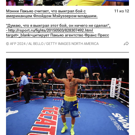
Мэнни Пакьяо считает, что выиграл бой с 
11 из 12
американцем Флойдом Мэйуэзером-младшим.
"Думаю, что я выиграл этот бой, он ничего не сделал", 
- 
http://rsport.ru/fights/20150503/828307492.html 
target=_blank>цитирует Пакьяо агентство Франс Пресс
© AFP 2024 / AL BELLO / GETTY IMAGES NORTH AMERICA