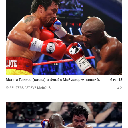
Мэнни Пакьяо (слева) и Флойд Мэйуэзер-младший.
6 из 12
© REUTERS / STEVE MARCUS