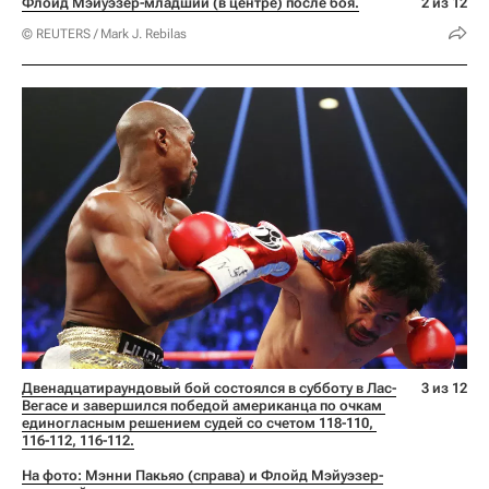
Флойд Мэйуэзер-младший (в центре) после боя.
2 из 12
© REUTERS / Mark J. Rebilas
Двенадцатираундовый бой состоялся в субботу в Лас-
3 из 12
Вегасе и завершился победой американца по очкам 
единогласным решением судей со счетом 118-110, 
116-112, 116-112.
На фото: Мэнни Пакьяо (справа) и Флойд Мэйуэзер-