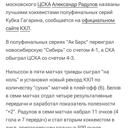
московского
ЦСКА
Александр Радулов
названы
лучшими хоккеистами полуфинальных серий
Кубка Гагарина, сообщается на
официальном 
сайте
КХЛ
.
В полуфинальных сериях "Ак Барс" переиграл
новосибирскую "Сибирь" со счетом 4-1, а СКА
обыграл ЦСКА со счетом 4-3.
Нильссон в пяти матчах трижды сыграл "на
ноль" и установил новый рекорд КХЛ по
количеству "сухих" матчей в плей-офф (6). Белов
в семи матчах отдал четыре результативные
передачи и заработал показатель полезности
"+2". Радулов в семи матчах набрал 11 очков (4
гола и 7 передач) и стал вторым хоккеистом в
лиге, преодолевшим планку в 500 очков.