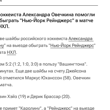
н
оккеиста Александра Овечкина помогли
обыграть "Нью-Йорк Рейнджерс" в матче
НХЛ.
ве шайбы российского хоккеиста
Александра 
ну
" на выезде обыграть "
Нью-Йорк Рейнджерс
"
ната
НХЛ
.
 5:2 (1:2, 1:0, 3:0) в пользу "Вашингтона".
минутах. Еще две шайбы на счету Джейсона
ой отметился Маркус Юханссон (58). Овечкин
матча.
ин Хэйз (19) и Дерик Брассар (20).
 примет "Каролину", а "Рейнджерс" на выезде