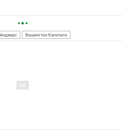
ейнджерс
Вашингтон Кэпиталз