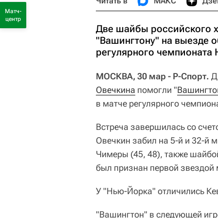
Читать в
МАКС
Дзе
Матч-
центр
Две шайбы российского х
"Вашингтону" на выезде 
регулярного чемпионата 
МОСКВА, 30 мар - Р-Спорт.
Д
Овечкина
помогли "
Вашингто
в матче регулярного чемпио
Встреча завершилась со счетом
Овечкин забил на 5-й и 32-й 
Чимеры (45, 48), также шайб
был признан первой звездой 
У "Нью-Йорка" отличились Кев
"Вашингтон" в следующей игре