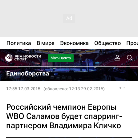
Политика
В мире
Экономика
Общество
Про
Матч-центр
Единоборства
17:55 17.03.2015
(обновлено: 12:13 29.02.2016)
Российский чемпион Европы
WBO Саламов будет спарринг-
партнером Владимира Кличко