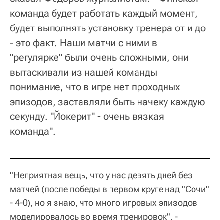
команда будет работать каждый момент,
будет выполнять установку тренера от и до
- это факт. Наши матчи с ними в
"регулярке" были очень сложными, они
вытаскивали из нашей команды
понимание, что в игре нет проходных
эпизодов, заставляли быть начеку каждую
секунду. "Йокерит" - очень вязкая
команда".
"Неприятная вещь, что у нас девять дней без
матчей (после победы в первом круге над "Сочи"
- 4-0), но я знаю, что много игровых эпизодов
моделировалось во время тренировок", -