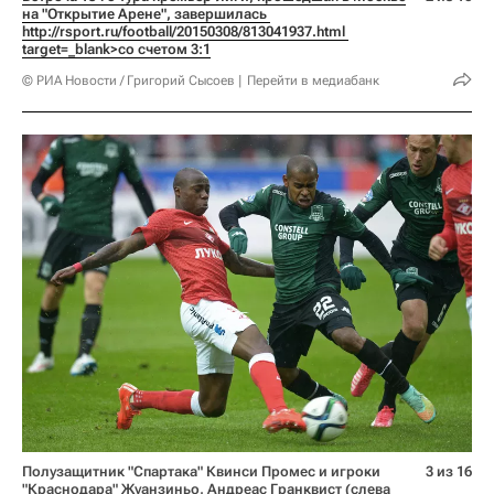
на "Открытие Арене", завершилась 
http://rsport.ru/football/20150308/813041937.html 
target=_blank>со счетом 3:1
© РИА Новости / Григорий Сысоев
Перейти в медиабанк
Полузащитник "Спартака" Квинси Промес и игроки
3 из 16
"Краснодара" Жуанзиньо, Андреас Гранквист (слева