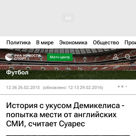
Политика
В мире
Экономика
Общество
Про
Матч-центр
Футбол
12:36 26.02.2015
(обновлено: 12:13 29.02.2016)
История с укусом Демикелиса -
попытка мести от английских
СМИ, считает Суарес