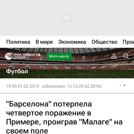
Политика
В мире
Экономика
Общество
Про
Матч-центр
Футбол
19:59 21.02.2015
(обновлено: 12:13 29.02.2016)
"Барселона" потерпела
четвертое поражение в
Примере, проиграв "Малаге" на
своем поле