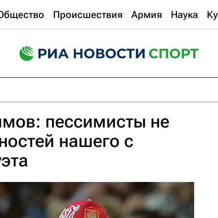
Общество
Происшествия
Армия
Наука
Ку
имов: пессимисты не
ностей нашего с
уэта