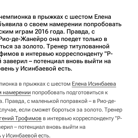
чемпионка в прыжках с шестом Елена
бъявила о своем намерении попробовать
ким играм 2016 года. Правда, с
Рио-де-Жанейро она поедет только в
ться за золото. Тренер титулованной
фимов в интервью корреспонденту "Р-
 заверил – потенциал вновь выйти на
вень у Исинбаевой есть.
пионка в прыжках с шестом
Елена Исинбаева
м намерении
попробовать подготовиться к
 Правда, с маленькой поправкой – в Рио-де-
случае, если сможет бороться за золото. Тренер
гений Трофимов
в интервью корреспонденту "Р-
ерил – потенциал вновь выйти на
 у Исинбаевой есть.