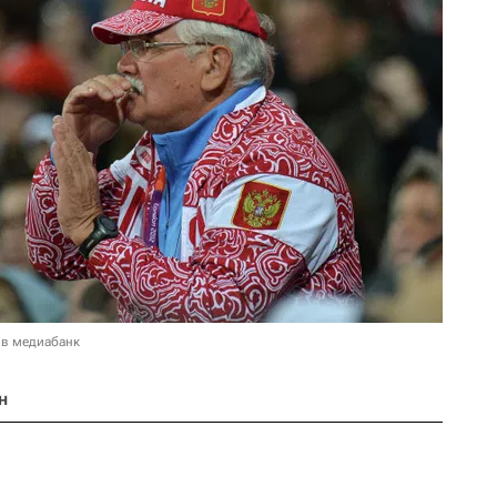
 в медиабанк
н