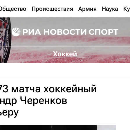
Общество
Происшествия
Армия
Наука
Ку
Хоккей
73 матча хоккейный
андр Черенков
ьеру