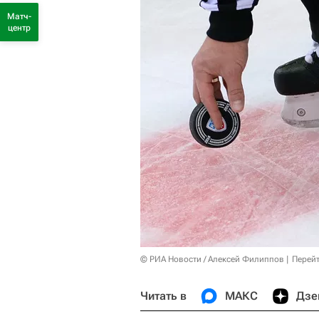
Матч-
центр
© РИА Новости / Алексей Филиппов
Перейт
Читать в
МАКС
Дзе