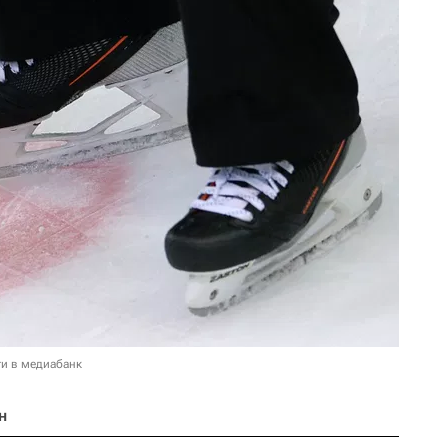
и в медиабанк
н