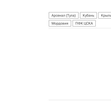
Арсенал (Тула)
Кубань
Крыль
Мордовия
ПФК ЦСКА