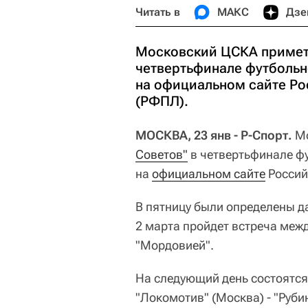
Читать в
МАКС
Дзе
Московский ЦСКА примет 
четвертьфинале футбольн
на официальном сайте Ро
(РФПЛ).
МОСКВА, 23 янв - Р-Спорт.
Мо
Советов"
в четвертьфинале ф
на
официальном сайте
Россий
В пятницу были определены д
2 марта пройдет встреча меж
"Мордовией".
На следующий день состоятся 
"Локомотив" (Москва) - "Рубин