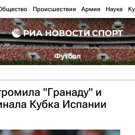
Общество
Происшествия
Армия
Наука
Ку
Футбол
громила "Гранаду" и
инала Кубка Испании