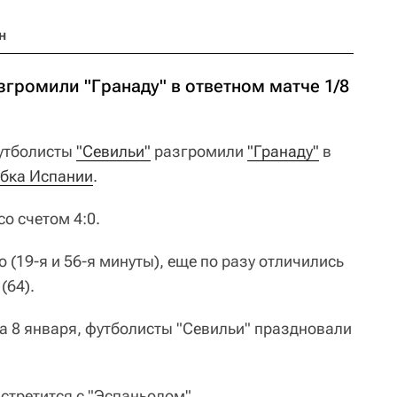
н
громили "Гранаду" в ответном матче 1/8
тболисты
"Севильи"
разгромили
"Гранаду"
в
убка Испании
.
о счетом 4:0.
(19-я и 56-я минуты), еще по разу отличились
(64).
ла 8 января, футболисты "Севильи" праздновали
стретится с "Эспаньолом".