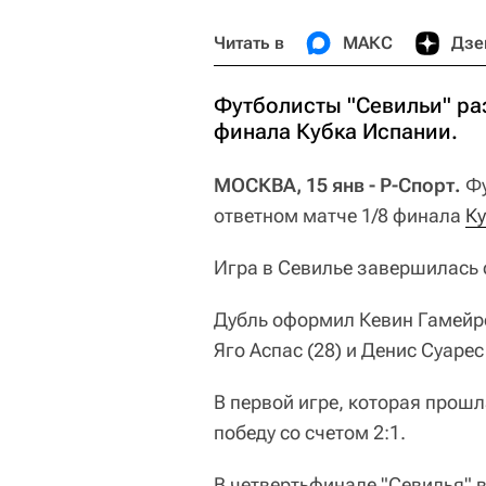
Читать в
МАКС
Дзе
Футболисты "Севильи" раз
финала Кубка Испании.
МОСКВА, 15 янв - Р-Спорт.
Фу
ответном матче 1/8 финала
К
Игра в Севилье завершилась с
Дубль оформил Кевин Гамейро 
Яго Аспас (28) и Денис Суарес 
В первой игре, которая прош
победу со счетом 2:1.
В четвертьфинале "Севилья" в