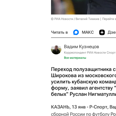
© РИА Новости / Виталий Тимкив
Перейти 
Читать в
МАКС
Дзе
Вадим Кузнецов
Корреспондент РИА Новости Спорт
Все материалы
Переход полузащитника с
Широкова из московского
усилить кубанскую коман
форму, заявил агентству 
белых" Руслан Нигматулл
КАЗАНЬ, 13 янв - Р-Спорт, В
сборной России по футболу
Ро