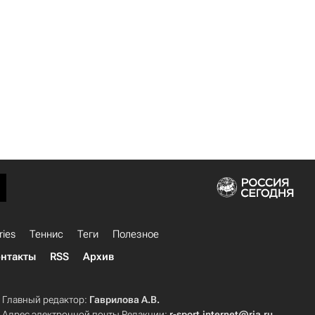
ries
Теннис
Теги
Полезное
нтакты
RSS
Архив
Главный редактор:
Гаврилова А.В.
Адрес электронной почты Редакции:
r-sport.internet@ria.ru