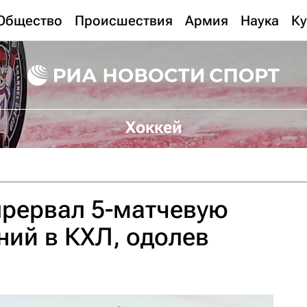
Общество
Происшествия
Армия
Наука
Ку
Хоккей
прервал 5-матчевую
ий в КХЛ, одолев