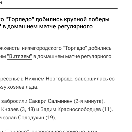
н
о "Торпедо" добились крупной победы
" в домашнем матче регулярного
ккеисты нижегородского
"Торпедо"
добились
ким
"Витязем"
в домашнем матче регулярного
кресенье в Нижнем Новгороде, завершилась со
льзу хозяев льда.
ы забросили
Сакари Салминен
(2-я минута),
 Князев (3, 48) и Вадим Краснослободцев (11).
ячеслав Солодухин (19).
я "Торпедо", прервавшее серию из пяти