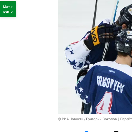
Матч-
центр
© РИА Новости / Григорий Соколов
Перейт