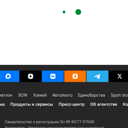
иатлон
ЗОЖ
Хоккей
Авто/мото
Единоборства
Sport sto
ма
Продукты и сервисы
Пресс-центр
Об агентстве
Ко
Свидетельство о регистрации Эл № ФС77-57640
Учредитель: Федеральное государственное унитарное