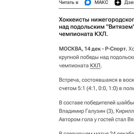
Читать в
МАКС
Дзе
Хоккеисты нижегородског
над подольским "Витязем
чемпионата КХЛ.
МОСКВА, 14 дек - Р-Спорт.
Хо
крупной победы над подольс
чемпионата
КХЛ
.
Встреча, состоявшаяся в вос
счетом 5:1 (4:1, 0:0, 1:0) в по
В составе победителей шайб
Владимир Галузин (3), Кирилл
Автором гола у гостей стал В
В следующем матче 24 декабр